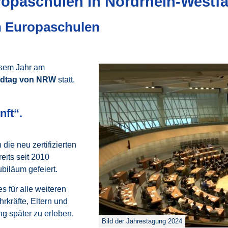
ropaschulen in Nordrhein-Westfa
en Europaschulen
esem Jahr am
andtag von NRW
statt.
nft“.
ie neu zertifizierten
eits seit 2010
ubiläum gefeiert.
s für alle weiteren
hrkräfte, Eltern und
ng später zu erleben.
Bild der Jahrestagung 2024