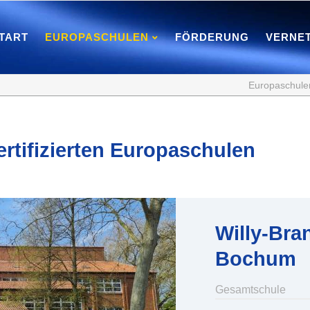
TART
EUROPASCHULEN
FÖRDERUNG
VERNE
Europaschule
ertifizierten Europaschulen
Willy-Bra
Bochum
Gesamtschule