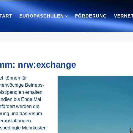
TART
EUROPASCHULEN
FÖRDERUNG
VERNE
amm: nrw:exchange
l können für
vierwöchige Betriebs-
lstipendien erhalten.
endien bis Ende Mai
fördert werden die
herung und das Visum
eranstaltungen.
dsbedingte Mehrkosten