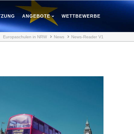
TZUNG
ANGEBOTE
WETTBEWERBE
Europaschulen in NRW
News
News-Reader V1