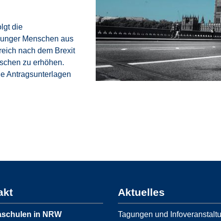
lgt die
junger Menschen aus
reich nach dem Brexit
enschen zu erhöhen.
ie Antragsunterlagen
akt
Aktuelles
schulen in NRW
Tagungen und Infoveranstalt