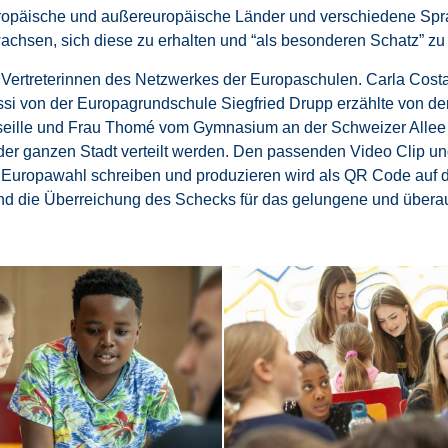
europäische und außereuropäische Länder und verschiedene Spra
achsen, sich diese zu erhalten und “als besonderen Schatz” zu 
n Vertreterinnen des Netzwerkes der Europaschulen. Carla Cos
oussi von der Europagrundschule Siegfried Drupp erzählte von d
seille und Frau Thomé vom Gymnasium an der Schweizer Allee
 der ganzen Stadt verteilt werden. Den passenden Video Clip 
 Europawahl schreiben und produzieren wird als QR Code auf d
end die Überreichung des Schecks für das gelungene und überaus