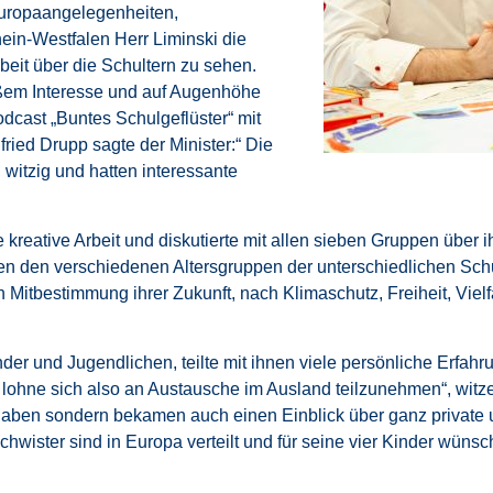
Europaangelegenheiten,
ein-Westfalen Herr Liminski die
beit über die Schultern zu sehen.
roßem Interesse und auf Augenhöhe
dcast „Buntes Schulgeflüster“ mit
ied Drupp sagte der Minister:“ Die
witzig und hatten interessante
e kreative Arbeit und diskutierte mit allen sieben Gruppen über
en den verschiedenen Altersgruppen der unterschiedlichen Sch
bestimmung ihrer Zukunft, nach Klimaschutz, Freiheit, Vielfa
der und Jugendlichen, teilte mit ihnen viele persönliche Erfahr
 lohne sich also an Austausche im Ausland teilzunehmen“, witze
Aufgaben sondern bekamen auch einen Einblick über ganz priva
chwister sind in Europa verteilt und für seine vier Kinder wünsc