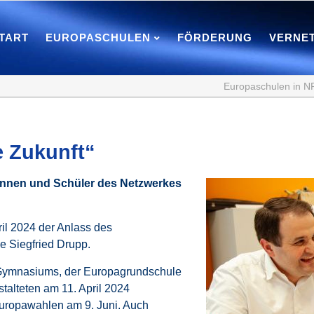
TART
EUROPASCHULEN
FÖRDERUNG
VERNE
Europaschulen in 
e Zukunft“
rinnen und Schüler des Netzwerkes
ril 2024 der Anlass des
 Siegfried Drupp.
Gymnasiums, der Europagrundschule
alteten am 11. April 2024
Europawahlen am 9. Juni. Auch