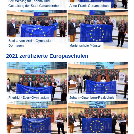
Berufskolleg für Technik und
Gestaltung der Stadt Gelsenkirchen
Anne-Frank-Gesamtschule
Bettina-von-Arnim-Gymnasium
Dormagen
Marienschule Münster
2021 zertifizierte Europaschulen
Friedrich-Ebert-Gymnasium
Johann-Gutenberg-Realschule