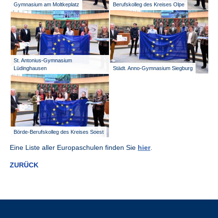
Gymnasium am Moltkeplatz
Berufskolleg des Kreises Olpe
St. Antonius-Gymnasium
Lüdinghausen
Städt. Anno-Gymnasium Siegburg
Börde-Berufskolleg des Kreises Soest
Eine Liste aller Europaschulen finden Sie
hier
.
ZURÜCK