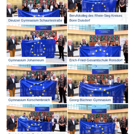
Berufskolleg des Rhein-Sieg Kreises
Deutzer Gymnasium Schaurtestraße
Bonn Duisdorf
Gymnasium Johanneum
Erich-Fried-Gesamtschule Ronsdorf
Gymnasium Korschenbroich
Georg-Büchner-Gymnasium